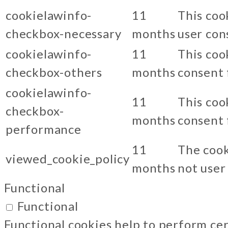
cookielawinfo-
11
This coo
checkbox-necessary
months
user con
cookielawinfo-
11
This coo
checkbox-others
months
consent 
cookielawinfo-
11
This coo
checkbox-
months
consent 
performance
11
The cook
viewed_cookie_policy
months
not user
Functional
Functional
Functional cookies help to perform cer