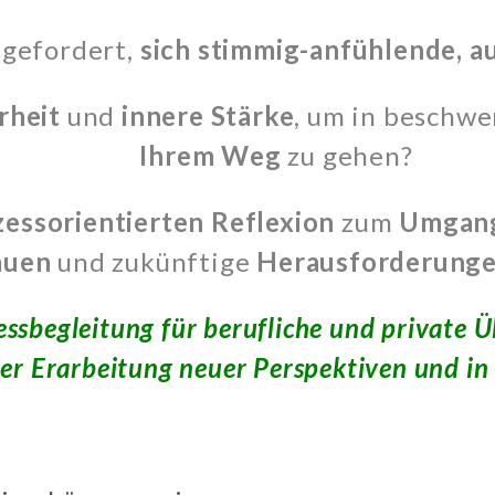
 gefordert,
sich stimmig-anfühlende, a
rheit
und
innere Stärke
, um in beschwe
Ihrem
Weg
zu gehen?
zessorientierten
Reflexion
zum
Umgan
auen
und zukünftige
Herausforderungen
zessbegleitung für berufliche und privat
der Erarbeitung neuer Perspektiven und in